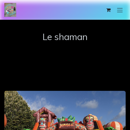
Se rendre au contenu
Le shaman