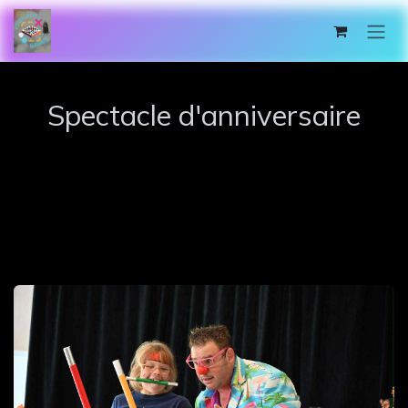
Se rendre au contenu
Spectacle d'anniversaire